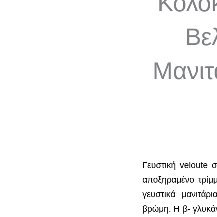
Κολο
Βε
Μανιτ
Γευστική veloute 
αποξηραμένο τρίμ
γευστικά μανιτάρ
βρώμη. Η β- γλυκά