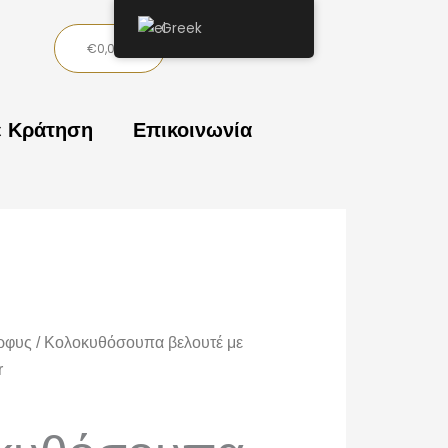
Greek
Basket
€
0,00
ε Κράτηση
Επικοινωνία
ίρφυς
/ Κολοκυθόσουπα βελουτέ με
r