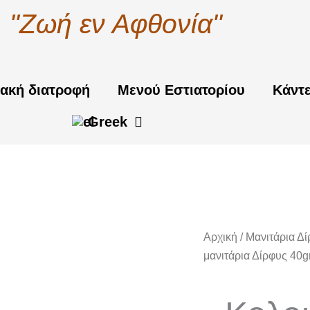
"Ζωή εν Αφθονία"
ακή διατροφή
Μενού Εστιατορίου
Κάντ
Greek
Αρχική
/
Μανιτάρια Δ
μανιτάρια Δίρφυς 40g