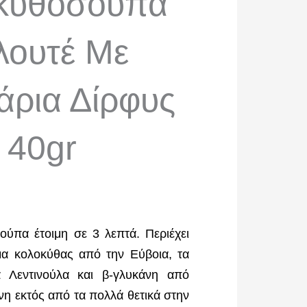
κυθόσουπα
λουτέ Με
άρια Δίρφυς
40gr
σούπα έτοιμη σε 3 λεπτά. Περιέχει
μα κολοκύθας από την Εύβοια, τα
ια Λεντινούλα και β-γλυκάνη από
νη εκτός από τα πολλά θετικά στην