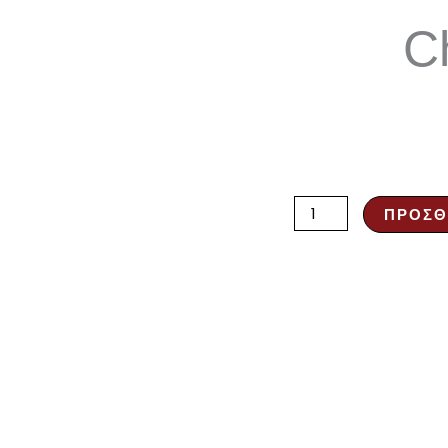
Ch
Κοκκινοπίπερο
ΠΡΟΣΘ
chili
40gr
ποσότητα