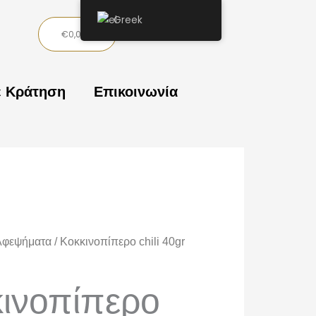
Greek
Basket
€
0,00
ε Κράτηση
Επικοινωνία
Αφεψήματα
/ Κοκκινοπίπερο chili 40gr
ινοπίπερο