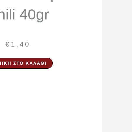
ili 40gr
€
1,40
ΉΚΗ ΣΤΟ ΚΑΛΆΘΙ