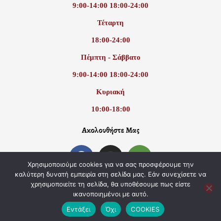
9:00-14:00 18:00-24:00
Τέταρτη
18:00-24:00
Πέμπτη - Σάββατο
9:00-14:00 18:00-24:00
Κυριακή
10:00-18:00
Ακολουθήστε Μας
F
I
T
a
n
r
Χρησιμοποιούμε cookies για να σας προσφέρουμε την
c
s
i
καλύτερη δυνατή εμπειρία στη σελίδα μας. Εάν συνεχίσετε να
e
t
p
χρησιμοποιείτε τη σελίδα, θα υποθέσουμε πως είστε
ικανοποιημένοι με αυτό.
b
a
a
o
g
d
Εντάξει
Όχι
COOKIES
Copyright © 2026 | All Rights Reserved